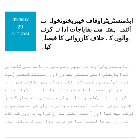
ایڈمنسٹریٹراوقاف خیبرپختونخواہ نے
Thursday
29
آئندہ ہفتہ سے بقایاجات ادا نہ کرنے
AUG-2024
والوں کے خلاف کارروائی کا فیصلہ
کیا۔
ایڈمنسٹریٹراوقاف، خیبرپختونخواہ حامد علی گگیانی
نے ایڈیشنل ڈپٹی کمشنر پشاور اور اسسٹنٹ کمشنر (ہیڈ
کوارٹر) پشاور کیساتھ انکے دفاتر میں ملاقات کیں۔ اس
دوران محکمہ اوقاف کو بقایاجات ادا نہ کرنے والے
کرایہ داران/اجارہ داران کی فہرست پر تفصیلی گفت و
شنید ہوئی۔ محکمہ اوقاف نے باقی داران کی تفصیل تیار
کرکے پیش کیا اور آئندہ ہفتہ سے ان کرایہ داروں کے خلاف
کارروائی کا فیصلہ کیا جو عرصہ دراز سے نادہندہ ہے۔